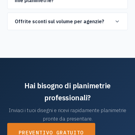
mie planimetrie?
della planimetria.
Il tempo standard è di 2-3 giorni lavorativi. Consegna
express disponibile per richieste urgenti.
Offrite sconti sul volume per agenzie?
Sì, offriamo prezzi competitivi sul volume per agenzie
immobiliari e società immobiliari con esigenze regolari.
Contattaci per un pacchetto su misura.
Hai bisogno di planimetrie
professionali?
Inviaci i tuoi disegni e ricevi rapidamente planimetrie
pronte da presentare.
PREVENTIVO GRATUITO