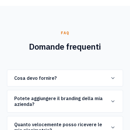
FAQ
Domande frequenti
Cosa devo fornire?
Puoi fornire piante esistenti, schizzi a mano, PDF, immagini
scansionate o anche misure approssimative. Lavoriamo
Potete aggiungere il branding della mia
azienda?
con quello che hai.
Sì, possiamo incorporare il tuo logo aziendale, schema di
colori e tutte le linee guida specifiche del brand nel design
Quanto velocemente posso ricevere le