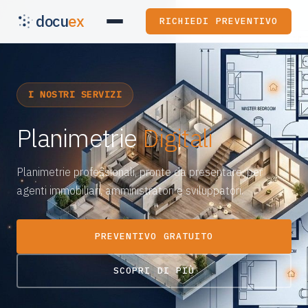
docu
ex
RICHIEDI PREVENTIVO
I NOSTRI SERVIZI
Planimetrie
Digitali
Planimetrie professionali, pronte da presentare, per
agenti immobiliari, amministratori e sviluppatori.
PREVENTIVO GRATUITO
SCOPRI DI PIÙ