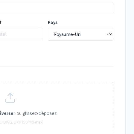
l
Pays
éverser
ou glissez-déposez
G, DWG, DXF (50 Mo max)