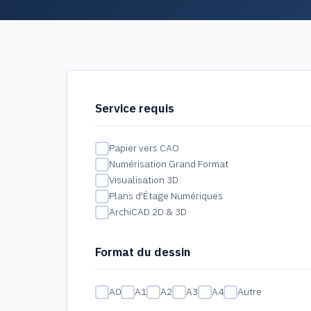
Service requis
Papier vers CAO
Numérisation Grand Format
Visualisation 3D
Plans d'Étage Numériques
ArchiCAD 2D & 3D
Format du dessin
A0
A1
A2
A3
A4
Autre