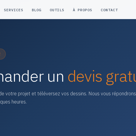
SERVICES
BLOG
OUTILS
À PROPOS
CONTACT
R
ander un
devis grat
de votre projet et téléversez vos dessins. Nous vous répondron
lques heures.