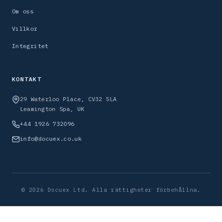
Om oss
Villkor
Integritet
KONTAKT
29 Waterloo Place, CV32 5LA
Leamington Spa, UK
+44 1926 732096
info@docuex.co.uk
© 2026 Docuex Ltd. Alla rättigheter förbehållna.