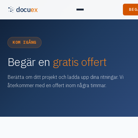
docu
ex
BEG
KOM IGÅNG
Begär en
gratis offert
Berätta om ditt projekt och ladda upp dina ritningar. Vi
återkommer med en offert inom några timmar.