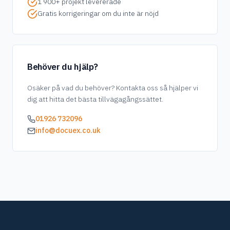
1 900+ projekt levererade
Gratis korrigeringar om du inte är nöjd
Behöver du hjälp?
Osäker på vad du behöver? Kontakta oss så hjälper vi
dig att hitta det bästa tillvägagångssättet.
01926 732096
info@docuex.co.uk